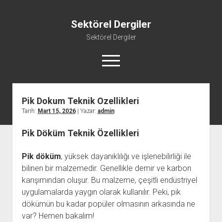
Sektörel Dergiler
Sektörel Dergiler
menüyü
aç
Pik Dokum Teknik Ozellikleri
Linkedin Beğeni Atma Ücretsiz
Tarih:
Mart 15, 2026
| Yazar:
admin
Liste
Pik Döküm Teknik Özellikleri
Sayfa Listesi
Twitter Gizli Yanıt Görme
Pik döküm
, yüksek dayanıklılığı ve işlenebilirliği ile
Youtube Beğeni Yükseltme Hilesi
bilinen bir malzemedir. Genellikle demir ve karbon
karışımından oluşur. Bu malzeme, çeşitli endüstriyel
uygulamalarda yaygın olarak kullanılır. Peki, pik
dökümün bu kadar popüler olmasının arkasında ne
var? Hemen bakalım!