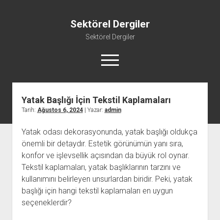
Sektörel Dergiler
Sektörel Dergiler
menüyü
aç
Yatak Başlığı İçin Tekstil Kaplamaları
Linkedin Beğeni Atma Ücretsiz
Tarih:
Ağustos 6, 2024
| Yazar:
admin
Liste
Yatak odası dekorasyonunda, yatak başlığı oldukça
Sayfa Listesi
önemli bir detaydır. Estetik görünümün yanı sıra,
Twitter Gizli Yanıt Görme
konfor ve işlevsellik açısından da büyük rol oynar.
Youtube Beğeni Yükseltme Hilesi
Tekstil kaplamaları, yatak başlıklarının tarzını ve
kullanımını belirleyen unsurlardan biridir. Peki, yatak
başlığı için hangi tekstil kaplamaları en uygun
seçeneklerdir?