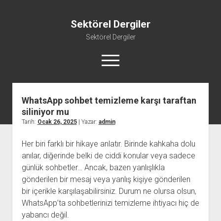
Sektörel Dergiler
Sektörel Dergiler
menüyü
aç
WhatsApp sohbet temizleme karşı taraftan
Linkedin Beğeni Atma Ücretsiz
siliniyor mu
Liste
Tarih:
Ocak 26, 2025
| Yazar:
admin
Sayfa Listesi
Her biri farklı bir hikaye anlatır. Birinde kahkaha dolu
Twitter Gizli Yanıt Görme
anılar, diğerinde belki de ciddi konular veya sadece
Youtube Beğeni Yükseltme Hilesi
günlük sohbetler… Ancak, bazen yanlışlıkla
gönderilen bir mesaj veya yanlış kişiye gönderilen
bir içerikle karşılaşabilirsiniz. Durum ne olursa olsun,
WhatsApp’ta sohbetlerinizi temizleme ihtiyacı hiç de
yabancı değil.