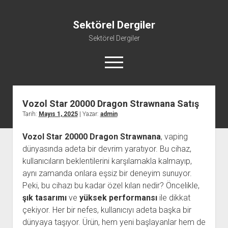
Sektörel Dergiler
Sektörel Dergiler
menüyü
aç
Vozol Star 20000 Dragon Strawnana Satış
Linkedin Beğeni Atma Ücretsiz
Tarih:
Mayıs 1, 2025
| Yazar:
admin
Liste
Vozol Star 20000 Dragon Strawnana
, vaping
Sayfa Listesi
dünyasında adeta bir devrim yaratıyor. Bu cihaz,
Twitter Gizli Yanıt Görme
kullanıcıların beklentilerini karşılamakla kalmayıp,
Youtube Beğeni Yükseltme Hilesi
aynı zamanda onlara eşsiz bir deneyim sunuyor.
Peki, bu cihazı bu kadar özel kılan nedir? Öncelikle,
şık tasarımı
ve
yüksek performansı
ile dikkat
çekiyor. Her bir nefes, kullanıcıyı adeta başka bir
dünyaya taşıyor. Ürün, hem yeni başlayanlar hem de