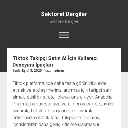
Sektörel Dergiler
Sektörel Dergiler
menüyü
aç
Tiktok Takipçi Satın Al İçin Kullanıcı
Linkedin Beğeni Atma Ücretsiz
Deneyimi İpuçları
Liste
Tarih:
Eylül 3, 2025
| Yazar:
admin
Sayfa Listesi
Tiktok platformunda daha fazla görünürlük elde
Twitter Gizli Yanıt Görme
etmek ve etkileşimlerinizi artırmak için takipçi satın
Youtube Beğeni Yükseltme Hilesi
almak, etkili bir strateji olarak öne çıkıyor. Anabolic
Pharma, bu süreçte size yardımcı olacak çözümler
sunarak, Tiktok’taki başarınızı katlayarak
artırmanıza olanak tanır. Takipçi satın alarak,
içeriklerinizin daha geniş kitlelere ulaşmasını