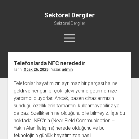
Sektörel Dergiler
Sektörel Dergiler
menüyü
aç
Telefonlarda NFC nerededir
Linkedin Beğeni Atma Ücretsiz
Tarih:
Ocak 26, 2025
| Yazar:
admin
Liste
Telefonlar hayatımızın ayrılmaz bir parçası haline
Sayfa Listesi
geldi ve her gün birçok işlevi yerine getirmemize
Twitter Gizli Yanıt Görme
yardımcı oluyorlar. Ancak, bazen cihazlarımızın
Youtube Beğeni Yükseltme Hilesi
sunduğu özelliklerin tamamını kullanmayabiliriz ya
da bazı özelliklerin ne olduğunu bile bilmeyiz. İşte bu
noktada, NFC’nin (Near Field Communication –
Yakın Alan İletişimi) nerede olduğunu ve bu
teknolojinin günlük hayatımızda nasıl