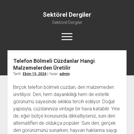
Sektörel Dergiler
Sektörel Dergiler
menüyü
aç
Telefon Bölmeli Cüzdanlar Hangi
Linkedin Beğeni Atma Ücretsiz
Malzemelerden Üretilir
Liste
Tarih:
Ekim 15, 2024
| Yazar:
admin
Sayfa Listesi
Birçok telefon bölmeli cüzdan, deri malzemeden
Twitter Gizli Yanıt Görme
üretiliyor. Deri, hem dayanıklılığı hem de estetik
Youtube Beğeni Yükseltme Hilesi
görünümü sayesinde sıklıkla tercih ediliyor. Doğal
yapısıyla, cüzdanınıza vintage bir hava katabilir. Yine
de, eğer bütçe konusunda dikkatliyseniz, suni deri
alternatifleri de oldukça popüler. Suni deri, gerçek
deri görünümünü sunarken, hayvan haklarına saygı