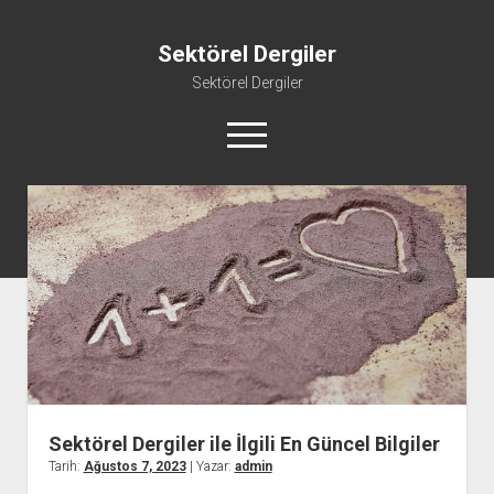
Sektörel Dergiler
Sektörel Dergiler
menüyü
aç
Linkedin Beğeni Atma Ücretsiz
Liste
Sayfa Listesi
Twitter Gizli Yanıt Görme
Youtube Beğeni Yükseltme Hilesi
Sektörel Dergiler ile İlgili En Güncel Bilgiler
Tarih:
Ağustos 7, 2023
| Yazar:
admin