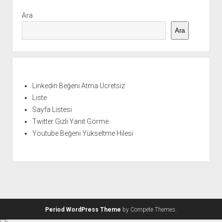
Yan
Menü
Ara
Ara
Linkedin Beğeni Atma Ücretsiz
Liste
Sayfa Listesi
Twitter Gizli Yanıt Görme
Youtube Beğeni Yükseltme Hilesi
Period WordPress Theme
by Compete Themes.