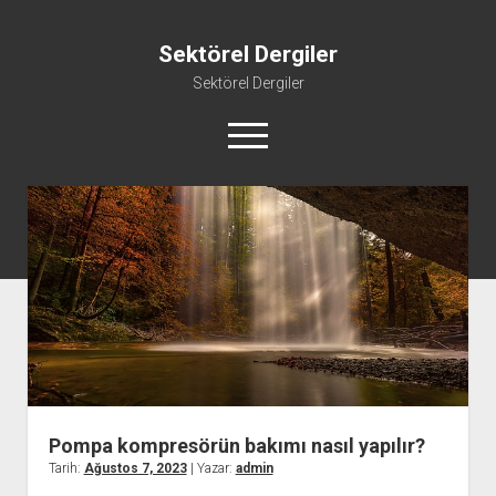
Sektörel Dergiler
Sektörel Dergiler
menüyü
aç
Linkedin Beğeni Atma Ücretsiz
Liste
Sayfa Listesi
Twitter Gizli Yanıt Görme
Youtube Beğeni Yükseltme Hilesi
Pompa kompresörün bakımı nasıl yapılır?
Tarih:
Ağustos 7, 2023
| Yazar:
admin