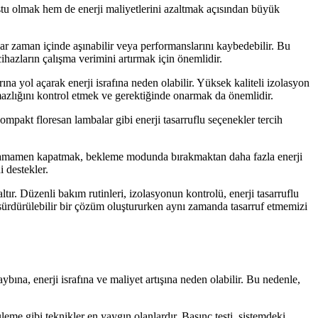
stu olmak hem de enerji maliyetlerini azaltmak açısından büyük
lar zaman içinde aşınabilir veya performanslarını kaybedebilir. Bu
ihazların çalışma verimini artırmak için önemlidir.
ına yol açarak enerji israfına neden olabilir. Yüksek kaliteli izolasyon
rmazlığını kontrol etmek ve gerektiğinde onarmak da önemlidir.
ompakt floresan lambalar gibi enerji tasarruflu seçenekler tercih
ları tamamen kapatmak, bekleme modunda bırakmaktan daha fazla enerji
i destekler.
ır. Düzenli bakım rutinleri, izolasyonun kontrolü, enerji tasarruflu
in sürdürülebilir bir çözüm oluştururken aynı zamanda tasarruf etmemizi
ına, enerji israfına ve maliyet artışına neden olabilir. Bu nedenle,
üleme gibi teknikler en yaygın olanlardır. Basınç testi, sistemdeki