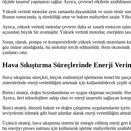
ölçüde tasarruf yapmanızı sağlar. Ayrıca, çevresel etkilerin azaltılması
Yüksek verimli motorlar aynı zamanda dayanıklılık ve uzun ömür sunar
Bunun sonucunda, iş sürekliliği artar ve bakım maliyetleri azalır. Yüks
Ayrıca, yüksek verimli motorlar çevreye daha az zararlı emisyon salınım
açısından büyük bir avantajdır. Yüksek verimli motorlar, enerjiden tas
Sonuç olarak, pompa ve kompresörlerde yüksek verimli motorların kullan
göz önüne alındığında, bu motorlar tercih edilmelidir. Hem ekonomik h
yardımcı olur.
Hava Sıkıştırma Süreçlerinde Enerji Verimli
Hava sıkıştırma süreçleri, birçok endüstriyel işletmenin temel bir parça
sistemlerinde enerji verimliliğini artırmak için kullanılabilecek çeşitli st
Birinci strateji, doğru boyutlandırma ve uygun ekipman seçimidir. Hava
Ayrıca, ileri teknolojilere sahip olan ve enerji tasarrufu sağlayan kompr
İkinci strateji, düzenli bakım ve doğru çalıştırma uygulamalarını içe
seviyelerini izlemek gibi basit adımlar alarak enerji verimliliğini art
Üçüncü strateji, hava sıkıştırma sistemi ile entegre edilmiş enerji ger
bu enerjiyi proses ısıtması için kullanarak işletme maliyetlerini azaltabi