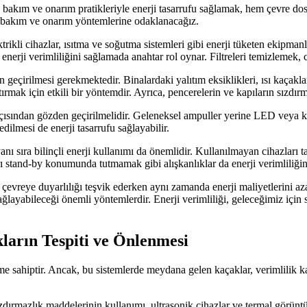
u bakım ve onarım pratikleriyle enerji tasarrufu sağlamak, hem çevre do
ru bakım ve onarım yöntemlerine odaklanacağız.
trikli cihazlar, ısıtma ve soğutma sistemleri gibi enerji tüketen ekipman
erji verimliliğini sağlamada anahtar rol oynar. Filtreleri temizlemek, c
geçirilmesi gerekmektedir. Binalardaki yalıtım eksiklikleri, ısı kaçaklar
tırmak için etkili bir yöntemdir. Ayrıca, pencerelerin ve kapıların sızdı
i açısından gözden geçirilmelidir. Geleneksel ampuller yerine LED veya k
dilmesi de enerji tasarrufu sağlayabilir.
 yanı sıra bilinçli enerji kullanımı da önemlidir. Kullanılmayan cihaz
arı stand-by konumunda tutmamak gibi alışkanlıklar da enerji verimliliğin
evreye duyarlılığı teşvik ederken aynı zamanda enerji maliyetlerini azalt
 sağlayabileceği önemli yöntemlerdir. Enerji verimliliği, geleceğimiz iç
arın Tespiti ve Önlenmesi
 sahiptir. Ancak, bu sistemlerde meydana gelen kaçaklar, verimlilik kayb
, sızdırmazlık maddelerinin kullanımı, ultrasonik cihazlar ve termal görünt