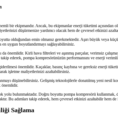
ı
nemli bir ekipmandır. Ancak, bu ekipmanlar enerji tüketimi açısından o
iyetlerinizi düşürmenize yardımcı olacak hem de çevresel etkinizi azalta
 boyutta olduğundan emin olmanız gerekmektedir. Aşırı büyük veya küçük
a en uygun boyutlandırmayı sağlayabilirsiniz.
 önemlidir. Kirli hava filtreleri ve aşınmış parçalar, verimsiz çalışmaya
zı takip ederek, pompa kompresörünüzün performansını ve enerji verimlil
derilmesi önemlidir. Kaçaklar, basınç kaybına ve gereksiz enerji tüketi
rak işletme maliyetlerinizi azaltabilirsiniz.
ayı düşünebilirsiniz. Gelişmiş teknolojilerle donatılmış yeni nesil kom
 önemlidir.
rçok yolu bulunmaktadır. Doğru boyutta pompa kompresörü kullanmak, 
ktır. Bu adımları takip ederek, hem çevresel etkinizi azaltabilir hem de i
liği Sağlama