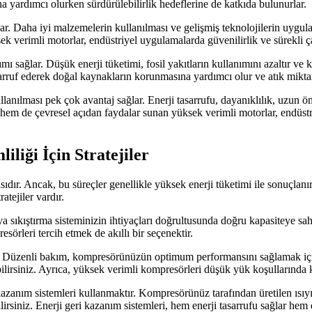
na yardımcı olurken sürdürülebilirlik hedeflerine de katkıda bulunurlar.
. Daha iyi malzemelerin kullanılması ve gelişmiş teknolojilerin uygul
ek verimli motorlar, endüstriyel uygulamalarda güvenilirlik ve sürekli ça
ı sağlar. Düşük enerji tüketimi, fosil yakıtların kullanımını azaltır ve 
arruf ederek doğal kaynakların korunmasına yardımcı olur ve atık miktarı
ılması pek çok avantaj sağlar. Enerji tasarrufu, dayanıklılık, uzun ömü
em de çevresel açıdan faydalar sunan yüksek verimli motorlar, endüstriye
liği İçin Stratejiler
sıdır. Ancak, bu süreçler genellikle yüksek enerji tüketimi ile sonuçlanır 
ratejiler vardır.
 sıkıştırma sisteminizin ihtiyaçları doğrultusunda doğru kapasiteye sah
esörleri tercih etmek de akıllı bir seçenektir.
rir. Düzenli bakım, kompresörünüzün optimum performansını sağlamak içi
ırabilirsiniz. Ayrıca, yüksek verimli kompresörleri düşük yük koşullarınd
i kazanım sistemleri kullanmaktır. Kompresörünüz tarafından üretilen ısıy
lirsiniz. Enerji geri kazanım sistemleri, hem enerji tasarrufu sağlar hem de