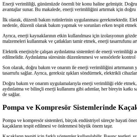
Enerji verimliliği, günümüzde önemli bir konu haline gelmiştir. Doğr
avantajlar sunar. Bu makalede, enerji verimliliğini artırmak için doğ
İlk olarak, düzenli bakım rutinlerinin uygulanması gerekmektedir. Elek
nedenle, düzenli olarak bakım yapmak ve sorunları erken tespit etmek en
Ayrıca, enerji kaynaklarının etkin kullanılması için izolasyonun gözden 
malzemeleri kullanmak ve çatlakları tamir etmek, enerji tasarrufunu ar
Elektrik enerjisiyle çalışan aydınlatma sistemleri de enerji verimliliğ
edilmelidir. Aydınlatma süresinin düzenlenmesi ve sensörlerle kontrol e
Son olarak, doğru bakım ve onarım ile enerji verimliliğini artırmanın
tasarrufu sağlar. Ayrıca, gereksiz ışıkları söndürmek, elektrikli cihazl
Doğru bakım ve onarım uygulamalarıyla enerji verimliliği elde etmek, ç
aydınlatma ve bilinçli enerji kullanımı gibi adımlar, her bireyin katkı
de sağlar.
Pompa ve Kompresör Sistemlerinde Kaçakl
Pompa ve kompresör sistemleri, birçok endüstriyel süreçte hayati öneme
kaçakların tespit edilmesi ve önlenmesi büyük önem taşır.
Kaçakların tespiti için farklı yöntemler kullanılabilir. Basınç testleri