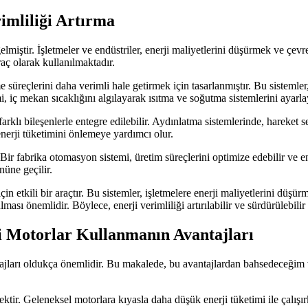
imliliği Artırma
iştir. İşletmeler ve endüstriler, enerji maliyetlerini düşürmek ve çevre
araç olarak kullanılmaktadır.
 süreçlerini daha verimli hale getirmek için tasarlanmıştır. Bu sistemler,
 iç mekan sıcaklığını algılayarak ısıtma ve soğutma sistemlerini ayarlayab
 farklı bileşenlerle entegre edilebilir. Aydınlatma sistemlerinde, hareket
 enerji tüketimini önlemeye yardımcı olur.
. Bir fabrika otomasyon sistemi, üretim süreçlerini optimize edebilir ve e
nüne geçilir.
için etkili bir araçtır. Bu sistemler, işletmelere enerji maliyetlerini dü
ası önemlidir. Böylece, enerji verimliliği artırılabilir ve sürdürülebilir b
 Motorlar Kullanmanın Avantajları
ları oldukça önemlidir. Bu makalede, bu avantajlardan bahsedeceğim ve
ektir. Geleneksel motorlara kıyasla daha düşük enerji tüketimi ile çalış