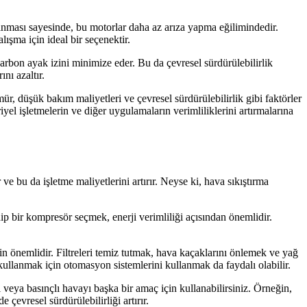
anması sayesinde, bu motorlar daha az arıza yapma eğilimindedir.
lışma için ideal bir seçenektir.
karbon ayak izini minimize eder. Bu da çevresel sürdürülebilirlik
nı azaltır.
r, düşük bakım maliyetleri ve çevresel sürdürülebilirlik gibi faktörler
l işletmelerin ve diğer uygulamaların verimliliklerini artırmalarına
ve bu da işletme maliyetlerini artırır. Neyse ki, hava sıkıştırma
ip bir kompresör seçmek, enerji verimliliği açısından önemlidir.
n önemlidir. Filtreleri temiz tutmak, hava kaçaklarını önlemek ve yağ
a kullanmak için otomasyon sistemlerini kullanmak da faydalı olabilir.
ı veya basınçlı havayı başka bir amaç için kullanabilirsiniz. Örneğin,
 çevresel sürdürülebilirliği artırır.