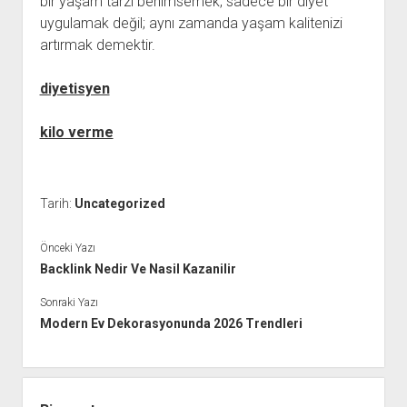
bir yaşam tarzı benimsemek, sadece bir diyet
uygulamak değil; aynı zamanda yaşam kalitenizi
artırmak demektir.
diyetisyen
kilo verme
Tarih:
Uncategorized
Önceki Yazı
Backlink Nedir Ve Nasil Kazanilir
Sonraki Yazı
Modern Ev Dekorasyonunda 2026 Trendleri