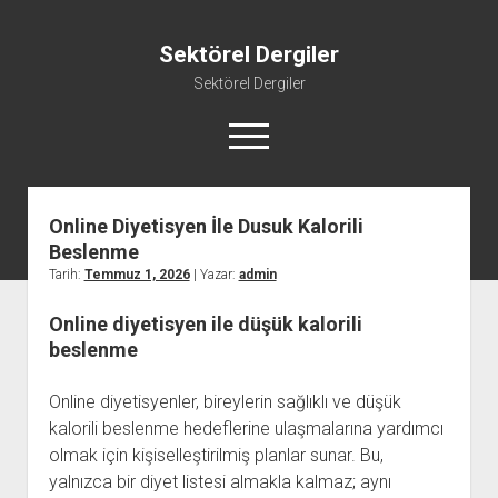
Sektörel Dergiler
Sektörel Dergiler
menüyü
aç
Online Diyetisyen İle Dusuk Kalorili
Linkedin Beğeni Atma Ücretsiz
Beslenme
Liste
Tarih:
Temmuz 1, 2026
| Yazar:
admin
Sayfa Listesi
Online diyetisyen ile düşük kalorili
Twitter Gizli Yanıt Görme
beslenme
Youtube Beğeni Yükseltme Hilesi
Online diyetisyenler, bireylerin sağlıklı ve düşük
kalorili beslenme hedeflerine ulaşmalarına yardımcı
olmak için kişiselleştirilmiş planlar sunar. Bu,
yalnızca bir diyet listesi almakla kalmaz; aynı