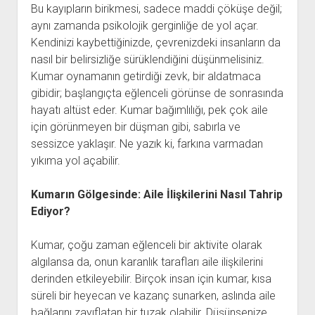
Bu kayıpların birikmesi, sadece maddi çöküşe değil;
aynı zamanda psikolojik gerginliğe de yol açar.
Kendinizi kaybettiğinizde, çevrenizdeki insanların da
nasıl bir belirsizliğe sürüklendiğini düşünmelisiniz.
Kumar oynamanın getirdiği zevk, bir aldatmaca
gibidir; başlangıçta eğlenceli görünse de sonrasında
hayatı altüst eder. Kumar bağımlılığı, pek çok aile
için görünmeyen bir düşman gibi, sabırla ve
sessizce yaklaşır. Ne yazık ki, farkına varmadan
yıkıma yol açabilir.
Kumarın Gölgesinde: Aile İlişkilerini Nasıl Tahrip
Ediyor?
Kumar, çoğu zaman eğlenceli bir aktivite olarak
algılansa da, onun karanlık tarafları aile ilişkilerini
derinden etkileyebilir. Birçok insan için kumar, kısa
süreli bir heyecan ve kazanç sunarken, aslında aile
bağlarını zayıflatan bir tuzak olabilir. Düşünsenize,