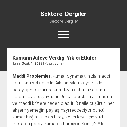
Sektörel Dergiler
Sektörel Dergiler
menüyü
aç
Kumarın Aileye Verdiği Yıkıcı Etkiler
Linkedin Beğeni Atma Ücretsiz
Tarih:
Ocak 4, 2025
| Yazar:
admin
Liste
Maddi Problemler
: Kumar oynamak, hızla maddi
Sayfa Listesi
sorunlara yol açabilir. Aile bireyleri, kaybettikleri
Twitter Gizli Yanıt Görme
parayı geri kazanma umuduyla daha fazla para
Youtube Beğeni Yükseltme Hilesi
harcamaya başlayabilir. Bu da, borçların artmasına
ve maddi krizlere neden olabilir. Bir aile düşünün, her
akşam yemeğini paylaşmayı reddediyor çünkü
kumar bağımlısı olan birey, kendi keyfi için yüklü
miktarda parayı kumarda harcıyor. Sonuç? Aile