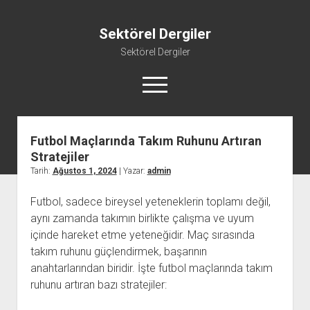
Sektörel Dergiler
Sektörel Dergiler
menüyü
aç
Futbol Maçlarında Takım Ruhunu Artıran
Linkedin Beğeni Atma Ücretsiz
Stratejiler
Liste
Tarih:
Ağustos 1, 2024
| Yazar:
admin
Sayfa Listesi
Futbol, sadece bireysel yeteneklerin toplamı değil,
Twitter Gizli Yanıt Görme
aynı zamanda takımın birlikte çalışma ve uyum
Youtube Beğeni Yükseltme Hilesi
içinde hareket etme yeteneğidir. Maç sırasında
takım ruhunu güçlendirmek, başarının
anahtarlarından biridir. İşte futbol maçlarında takım
ruhunu artıran bazı stratejiler: