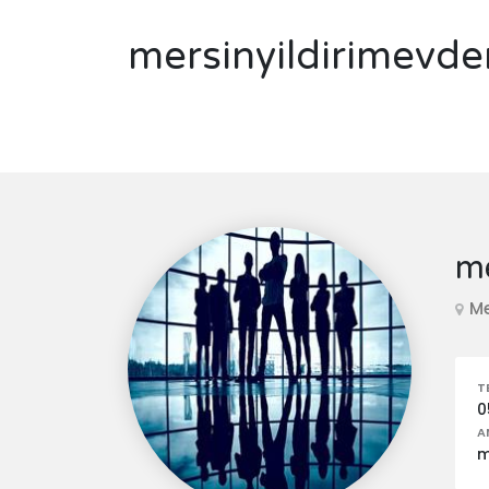
mersinyildirimevde
me
Me
T
0
A
m