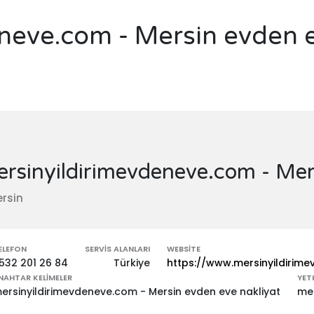
neve.com - Mersin evden e
rsinyildirimevdeneve.com - Mer
rsin
ELEFON
SERVIS ALANLARI
WEBSITE
532 201 26 84
Türkiye
https://www.mersinyildirim
NAHTAR KELIMELER
YETK
ersinyildirimevdeneve.com - Mersin evden eve nakliyat
mer