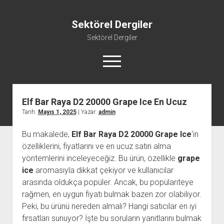
Sektörel Dergiler
Sektörel Dergiler
menüyü
aç
Elf Bar Raya D2 20000 Grape Ice En Ucuz
Linkedin Beğeni Atma Ücretsiz
Tarih:
Mayıs 1, 2025
| Yazar:
admin
Liste
Bu makalede,
Elf Bar Raya D2 20000 Grape Ice
‘in
Sayfa Listesi
özelliklerini, fiyatlarını ve en ucuz satın alma
Twitter Gizli Yanıt Görme
yöntemlerini inceleyeceğiz. Bu ürün, özellikle
grape
Youtube Beğeni Yükseltme Hilesi
ice
aromasıyla dikkat çekiyor ve kullanıcılar
arasında oldukça popüler. Ancak, bu popülariteye
rağmen, en uygun fiyatı bulmak bazen zor olabiliyor.
Peki, bu ürünü nereden almalı? Hangi satıcılar en iyi
fırsatları sunuyor? İşte bu soruların yanıtlarını bulmak