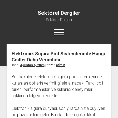
Sektörel Dergiler
Sektörel Dergiler
menüyü
aç
Elektronik Sigara Pod Sistemlerinde Hangi
Linkedin Beğeni Atma Ücretsiz
Coiller Daha Verimlidir
Liste
Tarih:
Ağustos 6, 2025
| Yazar:
admin
Sayfa Listesi
Bu makalede, elektronik sigara pod sistemlerinde
Twitter Gizli Yanıt Görme
kullanılan coillerin verimliliği ele alınacak. Farklı coil
Youtube Beğeni Yükseltme Hilesi
türleri, performansları ve kullanıcı deneyimleri
hakkında bilgi verilecektir.
Elektronik sigara dünyası, son yıllarda hızla büyüyen
bir pazar haline geldi. Bu alanda en çok dikkat