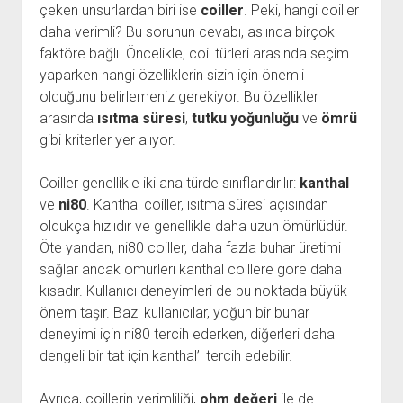
çeken unsurlardan biri ise
coiller
. Peki, hangi coiller
daha verimli? Bu sorunun cevabı, aslında birçok
faktöre bağlı. Öncelikle, coil türleri arasında seçim
yaparken hangi özelliklerin sizin için önemli
olduğunu belirlemeniz gerekiyor. Bu özellikler
arasında
ısıtma süresi
,
tutku yoğunluğu
ve
ömrü
gibi kriterler yer alıyor.
Coiller genellikle iki ana türde sınıflandırılır:
kanthal
ve
ni80
. Kanthal coiller, ısıtma süresi açısından
oldukça hızlıdır ve genellikle daha uzun ömürlüdür.
Öte yandan, ni80 coiller, daha fazla buhar üretimi
sağlar ancak ömürleri kanthal coillere göre daha
kısadır. Kullanıcı deneyimleri de bu noktada büyük
önem taşır. Bazı kullanıcılar, yoğun bir buhar
deneyimi için ni80 tercih ederken, diğerleri daha
dengeli bir tat için kanthal’ı tercih edebilir.
Ayrıca, coillerin verimliliği,
ohm değeri
ile de