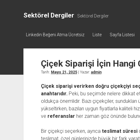
Sektörel Dergiler
Sektörel Dergiler
Linkedin Beğeni Atma Ücretsiz
Liste
Sayfa Listesi
Çiçek Siparişi İçin Hangi 
Tarih:
Mayıs 21, 2025
| Yazar:
admin
Çiçek siparişi verirken doğru çiçekçiyi se
anahtarıdır.
Peki, bu seçimde nelere dikkat et
oldukça önemlidir. Bazı çiçekçiler, sundukları ürü
yükseltirken, bazıları uygun fiyatlarla kaliteli h
ve
referanslar
her zaman göz önünde bulundu
Bir çiçekçi seçerken, ayrıca
teslimat süresi
d
teslimat, özel günlerinizde büyük bir fark yarata