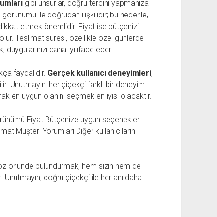
umları
gibi unsurlar, doğru tercihi yapmanıza
e görünümü ile doğrudan ilişkilidir; bu nedenle,
a dikkat etmek önemlidir. Fiyat ise bütçenizi
ur. Teslimat süresi, özellikle özel günlerde
, duygularınızı daha iyi ifade eder.
kça faydalıdır.
Gerçek kullanıcı deneyimleri
,
bilir. Unutmayın, her çiçekçi farklı bir deneyim
arak en uygun olanını seçmek en iyisi olacaktır.
 görünümü Fiyat Bütçenize uygun seçenekler
at Müşteri Yorumları Diğer kullanıcıların
 göz önünde bulundurmak, hem sizin hem de
r. Unutmayın, doğru çiçekçi ile her anı daha