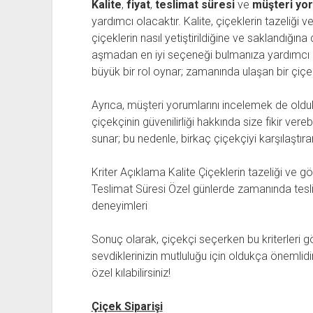
Kalite
,
fiyat
,
teslimat süresi
ve
müşteri yor
yardımcı olacaktır. Kalite, çiçeklerin tazeliği v
çiçeklerin nasıl yetiştirildiğine ve saklandığın
aşmadan en iyi seçeneği bulmanıza yardımcı ol
büyük bir rol oynar; zamanında ulaşan bir çiçek
Ayrıca, müşteri yorumlarını incelemek de oldu
çiçekçinin güvenilirliği hakkında size fikir vere
sunar; bu nedenle, birkaç çiçekçiyi karşılaştır
Kriter Açıklama Kalite Çiçeklerin tazeliği ve
Teslimat Süresi Özel günlerde zamanında teslim
deneyimleri
Sonuç olarak, çiçekçi seçerken bu kriterleri
sevdiklerinizin mutluluğu için oldukça önemlidi
özel kılabilirsiniz!
Çiçek Siparişi