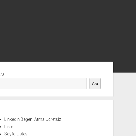
nü
Ara
Ara
Linkedin Beğeni Atma Ücretsiz
Liste
Sayfa Listesi