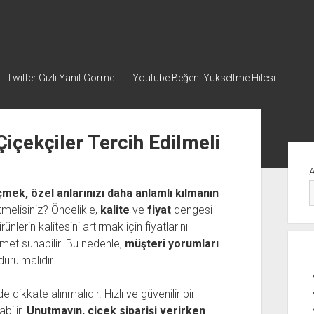
Twitter Gizli Yanıt Görme
Youtube Beğeni Yükseltme Hilesi
Çiçekçiler Tercih Edilmeli
Yan
Me
çmek, özel anlarınızı daha anlamlı kılmanın
melisiniz? Öncelikle,
kalite
ve
fiyat
dengesi
nlerin kalitesini artırmak için fiyatlarını
izmet sunabilir. Bu nedenle,
müşteri yorumları
rulmalıdır.
e dikkate alınmalıdır. Hızlı ve güvenilir bir
bilir.
Unutmayın, çiçek siparişi verirken