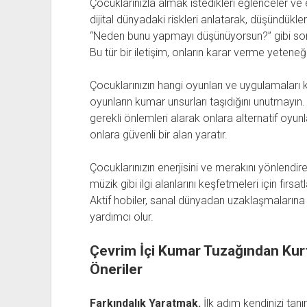
Çocuklarınızla almak istedikleri eğlenceler ve
dijital dünyadaki riskleri anlatarak, düşündükle
“Neden bunu yapmayı düşünüyorsun?” gibi soru
Bu tür bir iletişim, onların karar verme yeteneği
Çocuklarınızın hangi oyunları ve uygulamaları 
oyunların kumar unsurları taşıdığını unutmayın. 
gerekli önlemleri alarak onlara alternatif oyun
onlara güvenli bir alan yaratır.
Çocuklarınızın enerjisini ve merakını yönlendi
müzik gibi ilgi alanlarını keşfetmeleri için fırsatl
Aktif hobiler, sanal dünyadan uzaklaşmalarına v
yardımcı olur.
Çevrim İçi Kumar Tuzağından Kur
Öneriler
Farkındalık Yaratmak.
İlk adım kendinizi tan