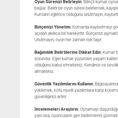
Oyun Sürenizi Belirleyin:
Bilinçli kumar oyn
başlar. Belirli bir oyun süresi belirlemek, kayıp
Kumarın eğlence olduğunu unutmayın; kaybetme
Bütçenizi Yönetim:
Kumarda kaybetmeyi göze 
açıdan akıllıca bir harekettir. Bütçenizi aşmak
Unutmayın, oyun her zaman risk taşır.
Bağımlılık Belirtilerine Dikkat Edin:
Kumar bağ
sorundur. Eğer kumar yüzünden yaşam kaliteni
olduğunu kabul etmelisiniz. Kendinizi ve sevdi
almalısınız.
Güvenlik Yazılımlarını Kullanın:
Bilgisayarınız
yüklemek, kötü niyetli yazılımlara karşı korum
güvenliğinizi artırır.
İncelemeleri Araştırın:
Oynamayı düşündüğünü
yanı sıra, oyuncuların geri bildirimlerini görme