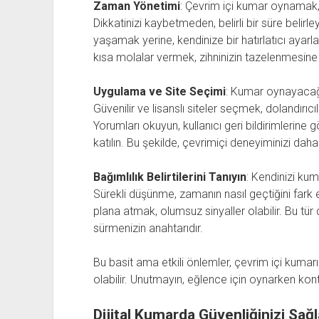
Zaman Yönetimi
: Çevrim içi kumar oynamak, 
Dikkatinizi kaybetmeden, belirli bir süre belirl
yaşamak yerine, kendinize bir hatırlatıcı ayarl
kısa molalar vermek, zihninizin tazelenmesine 
Uygulama ve Site Seçimi
: Kumar oynayacağı
Güvenilir ve lisanslı siteler seçmek, dolandırıc
Yorumları okuyun, kullanıcı geri bildirimlerin
katılın. Bu şekilde, çevrimiçi deneyiminizi daha 
Bağımlılık Belirtilerini Tanıyın
: Kendinizi kuma
Sürekli düşünme, zamanın nasıl geçtiğini fark
plana atmak, olumsuz sinyaller olabilir. Bu tür
sürmenizin anahtarıdır.
Bu basit ama etkili önlemler, çevrim içi kumar
olabilir. Unutmayın, eğlence için oynarken ko
Dijital Kumarda Güvenliğinizi Sağla