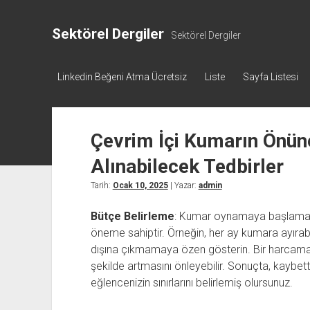
Sektörel Dergiler
Sektörel Dergiler
Linkedin Beğeni Atma Ücretsiz
Liste
Sayfa Listesi
Çevrim İçi Kumarın Önün
Alınabilecek Tedbirler
Tarih:
Ocak 10, 2025
| Yazar:
admin
Bütçe Belirleme
: Kumar oynamaya başlamadan
öneme sahiptir. Örneğin, her ay kumara ayırabil
dışına çıkmamaya özen gösterin. Bir harcama l
şekilde artmasını önleyebilir. Sonuçta, kaybett
eğlencenizin sınırlarını belirlemiş olursunuz.