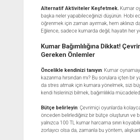
Alternatif Aktiviteler Keşfetmek.
Kumar oyn
başka neler yapabileceğinizi düşünün. Hobi e
öğrenmek için zaman ayırmak, hem aklınızı dağı
Eğlence, sadece kumarda değil; hayatın her yö
Kumar Bağımlılığına Dikkat! Çevri
Gereken Önlemler
Öncelikle kendinizi tanıyın
: Kumar oynamayı
kazanma hırsından mı? Bu sorulara içten bir y
da stres atmak için kumara yönelmek, sizi büy
kendi hislerinizi bilmek, bağımlılıkla mücadelede
Bütçe belirleyin
: Çevrimiçi oyunlarda kolay
önceden belirlediğiniz bir bütçe oluşturun ve 
yalnızca 100 TL kumar harcama sınırı koyabilirs
zorlayıcı olsa da, zamanla bu yöntem, alışkanlı