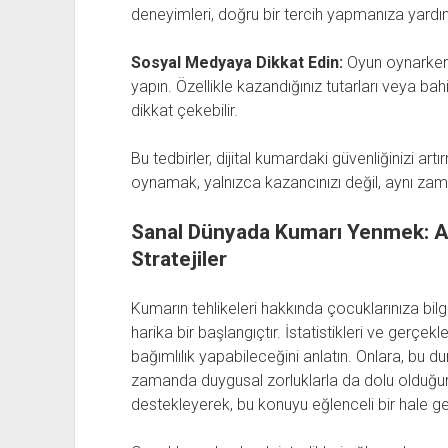
deneyimleri, doğru bir tercih yapmanıza yardım
Sosyal Medyaya Dikkat Edin:
Oyun oynarken 
yapın. Özellikle kazandığınız tutarları veya bah
dikkat çekebilir.
Bu tedbirler, dijital kumardaki güvenliğinizi art
oynamak, yalnızca kazancınızı değil, aynı zama
Sanal Dünyada Kumarı Yenmek: Ail
Stratejiler
Kumarın tehlikeleri hakkında çocuklarınıza bilg
harika bir başlangıçtır. İstatistikleri ve gerçe
bağımlılık yapabileceğini anlatın. Onlara, bu d
zamanda duygusal zorluklarla da dolu olduğunu
destekleyerek, bu konuyu eğlenceli bir hale geti