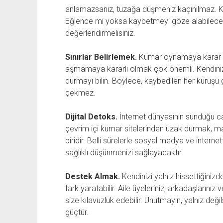
anlamazsanız, tuzağa düşmeniz kaçınılmaz. Ke
Eğlence mi yoksa kaybetmeyi göze alabileceği
değerlendirmelisiniz.
Sınırlar Belirlemek.
Kumar oynamaya karar ve
aşmamaya kararlı olmak çok önemli. Kendinize 
durmayı bilin. Böylece, kaybedilen her kuruşu 
çekmez.
Dijital Detoks.
İnternet dünyasının sunduğu ca
çevrim içi kumar sitelerinden uzak durmak, ma
biridir. Belli sürelerle sosyal medya ve intern
sağlıklı düşünmenizi sağlayacaktır.
Destek Almak.
Kendinizi yalnız hissettiğiniz
fark yaratabilir. Aile üyeleriniz, arkadaşlarını
size kılavuzluk edebilir. Unutmayın, yalnız deği
güçtür.