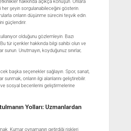
 etkinlikler hakkında açıkça konuşun. Onlara
ri her şeyin sorgulanabileceğini gösterin.
larla onların düşünme sürecini teşvik edin.
ni güçlendirir.
kullanıyor olduğunu gözlemleyin. Bazı
Bu tür içerikler hakkında bilgi sahibi olun ve
lar sunun. Unutmayın, koyduğunuz sınırlar,
recek başka seçenekler sağlayın. Spor, sanat,
ar sunmak, onların ilgi alanlarını geliştirebilir.
e sosyal becerilerini geliştirmelerine
tulmanın Yolları: Uzmanlardan
ımak. Kumar oynamanın getirdiği riskleri