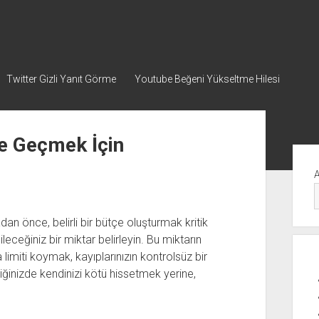
Twitter Gizli Yanıt Görme
Youtube Beğeni Yükseltme Hilesi
e Geçmek İçin
Yan
Me
 önce, belirli bir bütçe oluşturmak kritik
eceğiniz bir miktar belirleyin. Bu miktarın
imiti koymak, kayıplarınızın kontrolsüz bir
iğinizde kendinizi kötü hissetmek yerine,