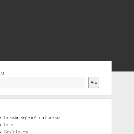
nü
Ara
Ara
Linkedin Beğeni Atma Ücretsiz
Liste
Sayfa Listesi