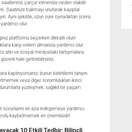
saatlerinizi çarçur etmenize neden olabilir.
eyin. Saatinize bakmayı unutarak kayıplar
ayın. Aynı şekilde, uzun süre oynadıktan sonra
yardımcı olur.
nız platformu seçerken dikkatli olun!
ılıklara karşı önlem almanıza yardımcı olur.
e göz atın ve sosyal medyadaki tartışmalara
güvenli hale getirebilirsiniz.
ra kaptırıyorsanız, bunun belirtilerini tanıyın.
 etmemek veya diğer sorumlulukları ikinci
 durumlarla yüzleşmek, sağlıklı bir yaşam
ın sorunlarını en aza indirgemeye yardımcı
ntrolü kaybetmemek en önemlisidir!
yacak 10 Etkili Tedbir: Bilinçli