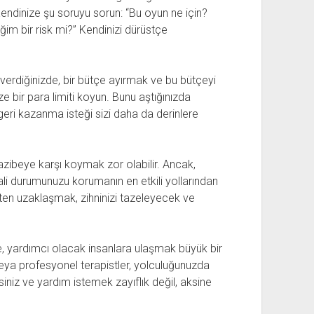
ndinize şu soruyu sorun: “Bu oyun ne için?
m bir risk mi?” Kendinizi dürüstçe
rdiğinizde, bir bütçe ayırmak ve bu bütçeyi
bir para limiti koyun. Bunu aştığınızda
geri kazanma isteği sizi daha da derinlere
zibeye karşı koymak zor olabilir. Ancak,
li durumunuzu korumanın en etkili yollarından
etten uzaklaşmak, zihninizi tazeleyecek ve
de, yardımcı olacak insanlara ulaşmak büyük bir
z veya profesyonel terapistler, yolculuğunuzda
lsiniz ve yardım istemek zayıflık değil, aksine