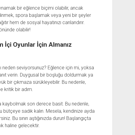
amak bir eğlence biçimi olabilir, ancak
dinmek, spora başlamak veya yeni bir şeyler
tır hem de sosyal hayatınızı canlandırır.
nünde olabilir!
m İçi Oyunlar İçin Almanız
 neden seviyorsunuz? Eğlence için mi, yoksa
anıt verin. Duygusal bir boşluğu doldurmak ya
ük bir çıkmaza sürükleyebilir. Bu nedenle,
 kritik bir adım.
ca kaybolmak son derece basit. Bu nedenle,
bu bütçeye sadık kalın. Mesela, kendinize ayda
iniz. Bu sınırı aştığınızda durun! Başlangıçta
k haline gelecektir.