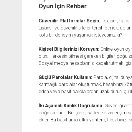
Oyun İçin Rehber
Güvenilir Platformlar Seçin:
İlk adım, hangi 
Lisanslı ve güvenilir siteler tercih etmek, dola
kötü bir deneyim yaşamak isteyesiniz ki?
Kişisel Bilgilerinizi Koruyun:
Online oyun oynar
olun. Herkesin bilmesi gereken bilgiler, çoğu zam
Sosyal medya hesaplarınızı kapalı tutmak, gizli
Güçlü Parolalar Kullanın:
Parola, dijital düny
karmaşık parolalar oluşturmak, hesabınızı kötü 
eden veya basit parolalardan uzak durun; çünkü 
İki Aşamalı Kimlik Doğrulama:
Güvenliği artı
doğrulamadır. Bu işlem, sadece sizin erişim s
ekler. Bu basit ama etkili yöntem, hesabınızı ko