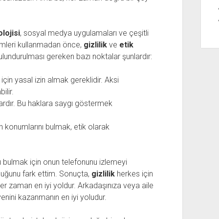
lojisi
, sosyal medya uygulamaları ve çeşitli
emleri kullanmadan önce,
gizlilik
ve
etik
lundurulması gereken bazı noktalar şunlardır:
in yasal izin almak gereklidir. Aksi
ilir.
 vardır. Bu haklara saygı göstermek
n konumlarını bulmak, etik olarak
 bulmak için onun telefonunu izlemeyi
duğunu fark ettim. Sonuçta,
gizlilik
herkes için
her zaman en iyi yoldur. Arkadaşınıza veya aile
enini kazanmanın en iyi yoludur.