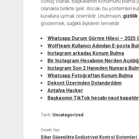
Sonuç olarak, başkalarının konumunu bulma yö
olanakla birlikte gelir. Ancak, bu yöntemleri 
kurallara uymak önemlidir. Unutmayın,
gizlilik
göstermek, sağlıklı ilişkilerin temelidir.
Whatsapp Durum Görme Hilesi – 2025 G
Wolfteam Kullanıcı Adından E-posta Bu
Instagram arkadaş Konum Bulma
Bir Instagram Hesabının Nerden Açıldı
Instagram Son 2 Haneden Numara Bul
Whatsapp Fotoğraftan Konum Bulma
Dekont Üzerinden Dolandırıldım
Antalya Hacker
Başkasının TikTok hesabı nasıl kapatılır
Tarih:
Uncategorized
Önceki Yazı
Siber Güvenlikte Endüstriyel Kontrol Sistemleri