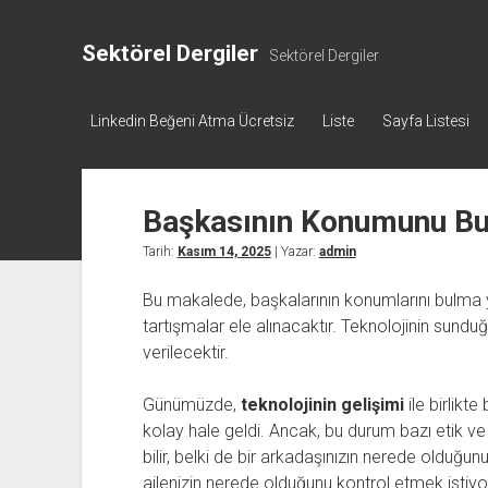
Sektörel Dergiler
Sektörel Dergiler
Linkedin Beğeni Atma Ücretsiz
Liste
Sayfa Listesi
Başkasının Konumunu B
Tarih:
Kasım 14, 2025
| Yazar:
admin
Bu makalede, başkalarının konumlarını bulma y
tartışmalar ele alınacaktır. Teknolojinin sunduğu
verilecektir.
Günümüzde,
teknolojinin gelişimi
ile birlikt
kolay hale geldi. Ancak, bu durum bazı etik ve
bilir, belki de bir arkadaşınızın nerede olduğ
ailenizin nerede olduğunu kontrol etmek isti