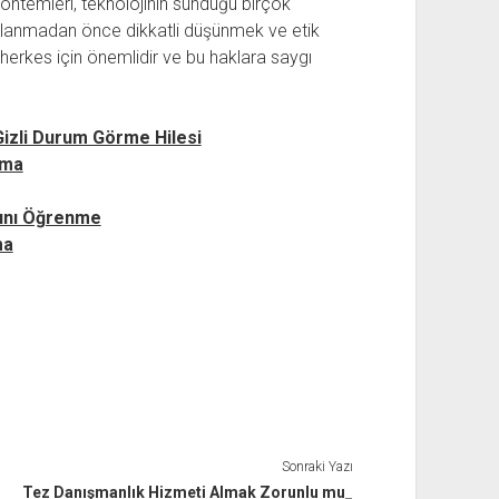
ntemleri, teknolojinin sunduğu birçok
kullanmadan önce dikkatli düşünmek ve etik
herkes için önemlidir ve bu haklara saygı
izli Durum Görme Hilesi
lma
ğını Öğrenme
ma
Sonraki Yazı
Tez Danışmanlık Hizmeti Almak Zorunlu mu_