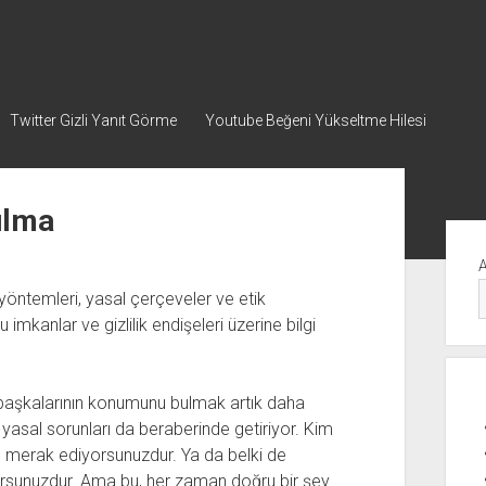
Twitter Gizli Yanıt Görme
Youtube Beğeni Yükseltme Hilesi
ulma
Yan
Me
öntemleri, yasal çerçeveler ve etik
 imkanlar ve gizlilik endişeleri üzerine bilgi
e başkalarının konumunu bulmak artık daha
 yasal sorunları da beraberinde getiriyor. Kim
unu merak ediyorsunuzdur. Ya da belki de
yorsunuzdur. Ama bu, her zaman doğru bir şey