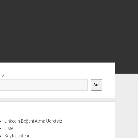
nü
Ara
Ara
Linkedin Beğeni Atma Ücretsiz
Liste
Sayfa Listesi