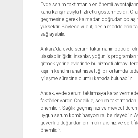
Evde serum taktırmanın en önemli avantajlarınd
kana karışmasıyla hızlı etki göstermesidir. Oral
geçmesine gerek kalmadan doğrudan dolaşım si
yüksektir. Böylece vücut, besin maddelerini ta
sağlayabilir.
Ankara'da evde serum taktırmanın popüler olm
ulaşılabilirliğidir. İnsanlar, yoğun iş programla
gitmek yerine evlerinde bu hizmeti almayı terc
kişinin kendini rahat hissettiği bir ortamda ted
iyileşme sürecine olumlu katkıda bulunabilir.
Ancak, evde serum taktırmaya karar vermede
faktörler vardır. Öncelikle, serum taktırmad
önemlidir. Sağlık geçmişinizi ve mevcut durum
uygun serum kombinasyonunu belirleyebilir. Ayr
güvenli olduğundan emin olmalısınız ve sertifik
önemlidir.