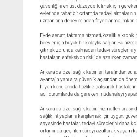
güvenliğini en üst düzeyde tutmak için gereken 
evlerinde rahat bir ortamda tedavi almalarını
uzmanların deneyiminden faydalanma imkanına
Evde serum taktırma hizmeti, özellikle kronik 
bireyler için büyük bir kolaylık sağlar. Bu hiz
gitmek zorunda kalmadan tedavi süreçlerini yön
hastaların enfeksiyon riski de azalırken zaman 
Ankara'da özel sağlık kabinleri tarafından sun
avantajın yanı sıra güvenlik açısından da öneml
hijyen konularında titizlikle çalışarak hastalar
acil durumlarda da gereken müdahaleyi yapabil
Ankara'da özel sağlık kabini hizmetleri arasın
sağlık ihtiyaçlarını karşılamak için uygun, güve
sayesinde hastalar, tedavi süreçlerini daha k
ortamında geçirilen süreyi azaltarak yaşam kali