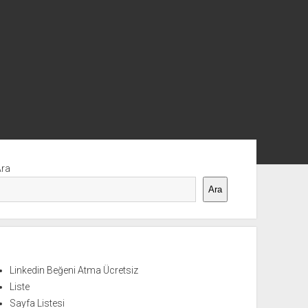
nü
Ara
Ara
Linkedin Beğeni Atma Ücretsiz
Liste
Sayfa Listesi