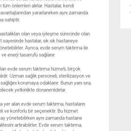
tüm önlemleri alırlar. Hastalar, kendi
n avantajlarından yararlanırken aynı zamanda
 sahiptir.
hastalıkları olan veya iyileşme sürecinde olan
met sayesinde hastalar, sık sık hastaneye
etebilirler. Ayrıca, evde serum taktırma ile
ve enerji tasarrufu sağlanır.
ulan evde serum taktırma hizmeti, birçok
idir. Uzman sağlık personeli, sterilizasyon ve
ın sağlığını korumaya odaklanır. Bunun yanı sıra,
ecek yetkinlikte donanımlıdırlar.
da yer alan evde serum taktırma, hastaların
nli ve konforlu bir seçenektir. Bu hizmet
olay yönetebilirken aynı zamanda hastane
tesini artırabilirler. Evde serum taktırma,