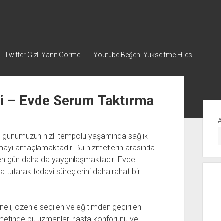
Twitter Gizli Yanıt Görme
Youtube Beğeni Yükseltme Hilesi
ni – Evde Serum Taktırma
Yan
Me
ri, günümüzün hızlı tempolu yaşamında sağlık
sunmayı amaçlamaktadır. Bu hizmetlerin arasında
en gün daha da yaygınlaşmaktadır. Evde
 tutarak tedavi süreçlerini daha rahat bir
neli, özenle seçilen ve eğitimden geçirilen
metinde bu uzmanlar, hasta konforunu ve