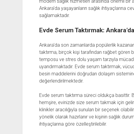
modern sağlık hizmetleri arasında önemli bir a
Ankara'da yaşayanların sağlık ihtiyaçlarına 
sağlamaktadır.
Evde Serum Taktırmak: Ankara’da
Ankara'da son zamanlarda popülerlik kazanan
taktırma, birçok kişi tarafından rağbet gören bi
temposu ve stres dolu yaşam tarzıyla mücadel
uyandırmaktadır. Evde serum taktırmak, vücud
besin maddelerini doğrudan dolaşım sistemine u
değerlendirilmektedir.
Evde serum taktırma süreci oldukça basittir. B
hemşire, evinizde size serum takmak için gelir
klinikler aracılığıyla sunulan bir seçenek olabili
yönelik olarak hazırlanır ve kişinin sağlık duru
ihtiyaçlarına göre özelleştirilebilir.