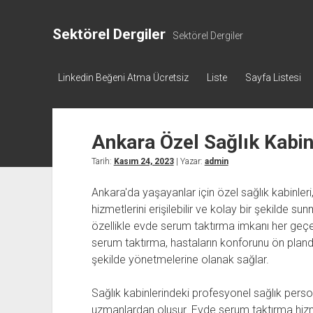
Sektörel Dergiler
Sektörel Dergiler
Linkedin Beğeni Atma Ücretsiz
Liste
Sayfa Listesi
Ankara Özel Sağlık Kabi
Tarih:
Kasım 24, 2023
| Yazar:
admin
Ankara'da yaşayanlar için özel sağlık kabinle
hizmetlerini erişilebilir ve kolay bir şekilde 
özellikle evde serum taktırma imkanı her geç
serum taktırma, hastaların konforunu ön planda
şekilde yönetmelerine olanak sağlar.
Sağlık kabinlerindeki profesyonel sağlık perso
uzmanlardan oluşur. Evde serum taktırma hiz