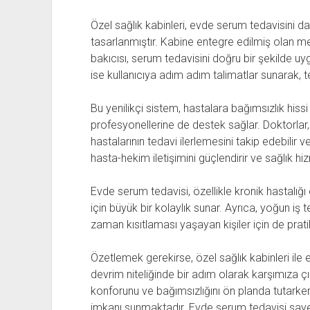
Özel sağlık kabinleri, evde serum tedavisini d
tasarlanmıştır. Kabine entegre edilmiş olan 
bakıcısı, serum tedavisini doğru bir şekilde uyg
ise kullanıcıya adım adım talimatlar sunarak, te
Bu yenilikçi sistem, hastalara bağımsızlık hiss
profesyonellerine de destek sağlar. Doktorlar, 
hastalarının tedavi ilerlemesini takip edebilir
hasta-hekim iletişimini güçlendirir ve sağlık hizme
Evde serum tedavisi, özellikle kronik hastalığı o
için büyük bir kolaylık sunar. Ayrıca, yoğun 
zaman kısıtlaması yaşayan kişiler için de prat
Özetlemek gerekirse, özel sağlık kabinleri ile
devrim niteliğinde bir adım olarak karşımıza çı
konforunu ve bağımsızlığını ön planda tutarken 
imkanı sunmaktadır. Evde serum tedavisi sayesi