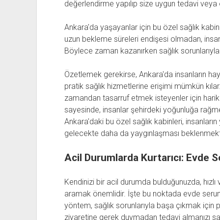
değerlendirme yapılıp size uygun tedavi veya ön
Ankara'da yaşayanlar için bu özel sağlık kabinl
uzun bekleme süreleri endişesi olmadan, insanla
Böylece zaman kazanırken sağlık sorunlarıyla
Özetlemek gerekirse, Ankara'da insanların hayatı
pratik sağlık hizmetlerine erişimi mümkün kılar
zamandan tasarruf etmek isteyenler için harik
sayesinde, insanlar şehirdeki yoğunluğa rağmen 
Ankara'daki bu özel sağlık kabinleri, insanların
gelecekte daha da yaygınlaşması beklenmekt
Acil Durumlarda Kurtarıcı: Evde 
Kendinizi bir acil durumda bulduğunuzda, hızlı ve
aramak önemlidir. İşte bu noktada evde serum
yöntem, sağlık sorunlarıyla başa çıkmak için pr
ziyaretine gerek duymadan tedavi almanızı sa