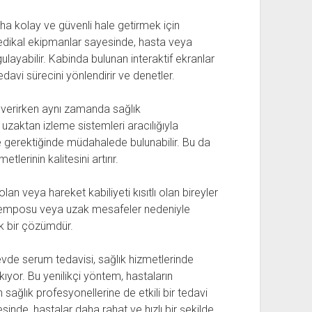
aha kolay ve güvenli hale getirmek için
medikal ekipmanlar sayesinde, hasta veya
ulayabilir. Kabinda bulunan interaktif ekranlar
davi sürecini yönlendirir ve denetler.
i verirken aynı zamanda sağlık
uzaktan izleme sistemleri aracılığıyla
 ve gerektiğinde müdahalede bulunabilir. Bu da
tlerinin kalitesini artırır.
lan veya hareket kabiliyeti kısıtlı olan bireyler
iş temposu veya uzak mesafeler nedeniyle
ik bir çözümdür.
 evde serum tedavisi, sağlık hizmetlerinde
kıyor. Bu yenilikçi yöntem, hastaların
sağlık profesyonellerine de etkili bir tedavi
nde, hastalar daha rahat ve hızlı bir şekilde