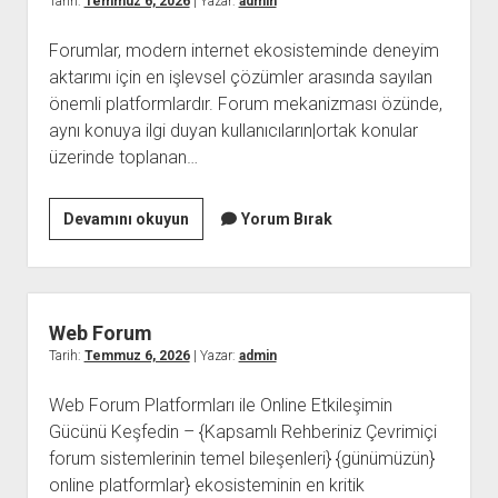
Tarih:
Temmuz 6, 2026
| Yazar:
admin
Forumlar, modern internet ekosisteminde deneyim
aktarımı için en işlevsel çözümler arasında sayılan
önemli platformlardır. Forum mekanizması özünde,
aynı konuya ilgi duyan kullanıcıların|ortak konular
üzerinde toplanan…
Forum
Devamını okuyun
Yorum Bırak
Web Forum
Tarih:
Temmuz 6, 2026
| Yazar:
admin
Web Forum Platformları ile Online Etkileşimin
Gücünü Keşfedin – {Kapsamlı Rehberiniz Çevrimiçi
forum sistemlerinin temel bileşenleri} {günümüzün}
online platformlar} ekosisteminin en kritik