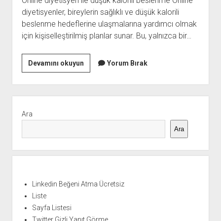
Online diyetisyen ile düşük kalorili beslenme Online
diyetisyenler, bireylerin sağlıklı ve düşük kalorili
beslenme hedeflerine ulaşmalarına yardımcı olmak
için kişiselleştirilmiş planlar sunar. Bu, yalnızca bir…
Online
Devamını okuyun
Yorum Bırak
Diyetisyen
İle
Dusuk
Yan
Kalorili
Menü
Ara
Beslenme
Ara
Linkedin Beğeni Atma Ücretsiz
Liste
Sayfa Listesi
Twitter Gizli Yanıt Görme