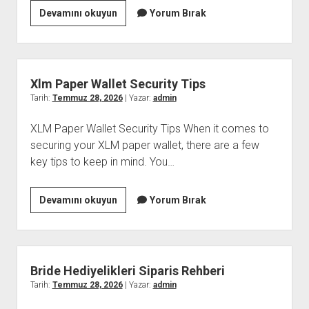
Mimari
Devamını okuyun
Yorum Bırak
Gorsellestirme
İle
Gercekcilik
Nasil
Xlm Paper Wallet Security Tips
Artirilir
Tarih:
Temmuz 28, 2026
| Yazar:
admin
XLM Paper Wallet Security Tips When it comes to
securing your XLM paper wallet, there are a few
key tips to keep in mind. You…
Xlm
Devamını okuyun
Yorum Bırak
Paper
Wallet
Security
Tips
Bride Hediyelikleri Siparis Rehberi
Tarih:
Temmuz 28, 2026
| Yazar:
admin