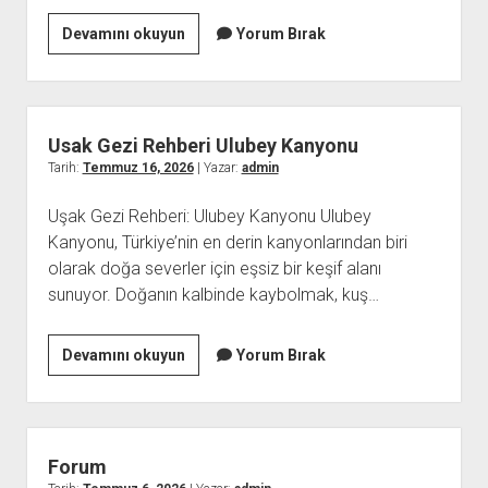
Kumarin
Devamını okuyun
Yorum Bırak
Cocuklarin
Psikolojisine
Dolayli
Etkileri
Usak Gezi Rehberi Ulubey Kanyonu
Tarih:
Temmuz 16, 2026
| Yazar:
admin
Uşak Gezi Rehberi: Ulubey Kanyonu Ulubey
Kanyonu, Türkiye’nin en derin kanyonlarından biri
olarak doğa severler için eşsiz bir keşif alanı
sunuyor. Doğanın kalbinde kaybolmak, kuş…
Usak
Devamını okuyun
Yorum Bırak
Gezi
Rehberi
Ulubey
Kanyonu
Forum