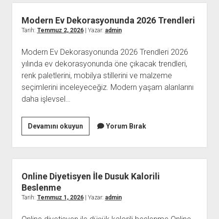
Modern Ev Dekorasyonunda 2026 Trendleri
Tarih:
Temmuz 2, 2026
| Yazar:
admin
Modern Ev Dekorasyonunda 2026 Trendleri 2026
yılında ev dekorasyonunda öne çıkacak trendleri,
renk paletlerini, mobilya stillerini ve malzeme
seçimlerini inceleyeceğiz. Modern yaşam alanlarını
daha işlevsel…
Modern
Devamını okuyun
Yorum Bırak
Ev
Dekorasyonunda
2026
Trendleri
Online Diyetisyen İle Dusuk Kalorili
Beslenme
Tarih:
Temmuz 1, 2026
| Yazar:
admin